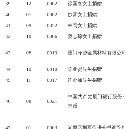
39
12
0002
徐国春女士捐赠
40
01
0002
妙音女士捐赠
41
09
0052
林莺女士捐赠
42
10
0006
蔡志琼女士捐赠
43
08
0019
厦门泽源金属材料有限公司
44
10
0010
陈亚贤先生捐赠
45
11
0017
连孙加先生捐赠
中国共产党厦门银行股份有
46
08
0021
捐赠
47
01
0003
湖里区拥军促进会书画院捐