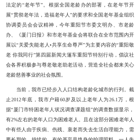
法定的“老年节”。根据全国老龄办的部署，在老年节开
展“贯彻老年法，造福老年人”的要求和全国老年基金组织
协调委员会会议精神，今年重阳节市委文明办、市老龄
办、《厦门日报》和市老年基金会将联合在全市范围内开
展以“关爱失能老人•共享生命尊严”为主要内容的“重阳敬
老 你我同行”第四届新闻大篷车重阳节特别行动，倡议社
会各界积极参与尊老敬老助老活动，营造全社会都来关心
老龄慈善事业的社会氛围。
当前，我市已经步入人口结构老龄化城市的行列。截
止2012年底，我市户籍60岁及以上老年人为26.1万，根
据“厦门市特困老年人状况调查课题组”的调查数据显示，
有2%左右的老年人口为困难老人。且在这部分困难老年人
中有些人由于疾病、伤残、衰老而失去生活自理能力，需
要长期的、持续的、有的甚至是终身的护理照料。一人失